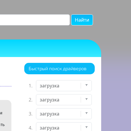
Найти
Быстрый поиск драйверов
1.
2.
ем
3.
ать
4.