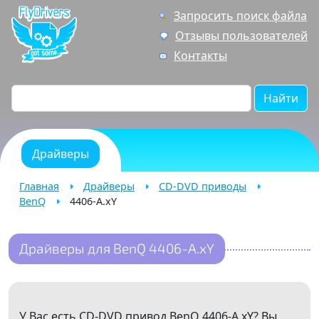
Запросить поиск файла
Отзывы пользователей
Контакты
Найти
Драйверы
Главная
Драйверы
CD-DVD приводы
BenQ
4406-A.xY
Драйверы для BenQ 4406-A.xY
У Вас есть CD-DVD привод BenQ 4406-A.xY? Вы