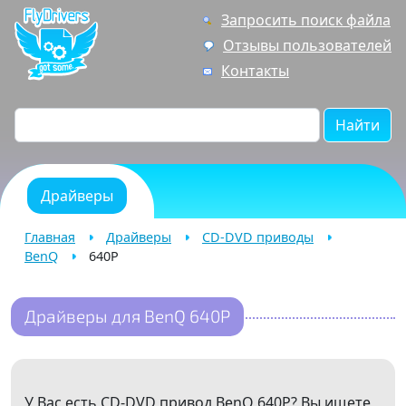
Запросить поиск файла
Отзывы пользователей
Контакты
Найти
Драйверы
Главная
Драйверы
CD-DVD приводы
BenQ
640P
Драйверы для BenQ 640P
У Вас есть CD-DVD привод BenQ 640P? Вы ищете