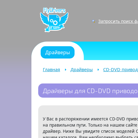
Запросить поиск 
Драйверы
Главная
Драйверы
CD-DVD приво
Драйверы для CD-DVD приводо
У Вас в распоряжении имеется CD-DVD приво
на правильном пути. Только на нашем сайте
драйвер. Ниже Вы увидите список моделей 
нашем каталоге. Вам необходимо выбрать с