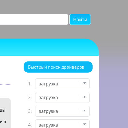
Найти
Быстрый поиск драйверов
1.
2.
 Вы
3.
и в
4.