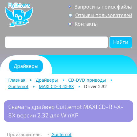
Запросить поиск файла
Отзывы пользователей
Контакты
Найти
Драйверы
Главная
Драйверы
CD-DVD приводы
Guillemot
MAXI CD-R 4X-8X
Driver 2.32
Скачать драйвер Guillemot MAXI CD-R 4X-
8X версии 2.32 для WinXP
Производитель:
Guillemot