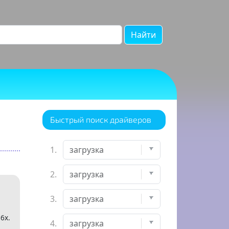
Найти
Быстрый поиск драйверов
1.
2.
3.
6x.
4.