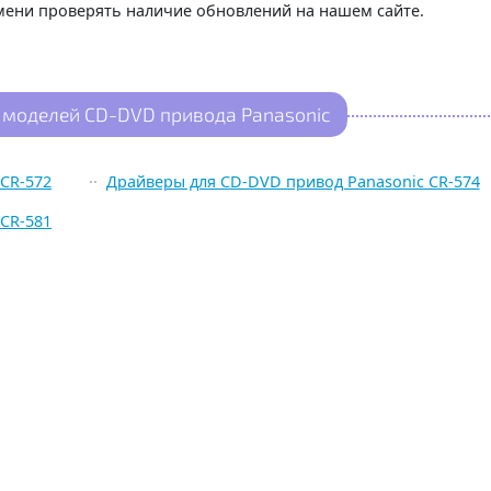
емени проверять наличие обновлений на нашем сайте.
 моделей CD-DVD привода Panasonic
CR-572
Драйверы для CD-DVD привод Panasonic CR-574
CR-581