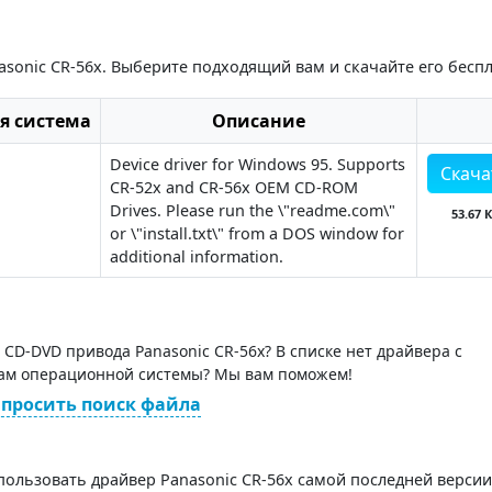
sonic CR-56x. Выберите подходящий вам и скачайте его беспл
я система
Описание
Device driver for Windows 95. Supports
Скача
CR-52x and CR-56x OEM CD-ROM
Drives. Please run the \"readme.com\"
53.67 
or \"install.txt\" from a DOS window for
additional information.
CD-DVD привода Panasonic CR-56x? В списке нет драйвера с
ам операционной системы? Мы вам поможем!
просить поиск файла
пользовать драйвер Panasonic CR-56x самой последней версии