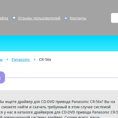
файла
Отзывы пользователей
Контакты
ды
Panasonic
CR-56x
x
 Вы ищете драйвер для CD-DVD привода Panasonic CR-56x? Вы на
 сможете найти и скачать требуемый в этом случае системой
 у нас в каталоге драйверов для CD-DVD привода Panasonic CR-5
й операционной системы драйвер. Скорее всего, ваша