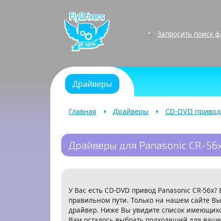
Запросить поиск 
Драйверы
Главная
Драйверы
CD-DVD приво
Драйверы для Panasonic CR-56
У Вас есть CD-DVD привод Panasonic CR-56x?
правильном пути. Только на нашем сайте Вы
драйвер. Ниже Вы увидите список имеющихся
Вам осталось выбрать подходящий для ваше