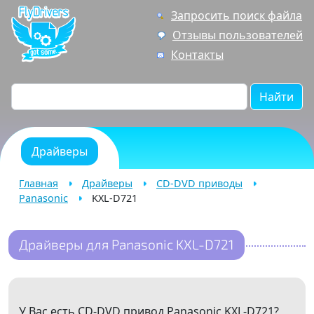
Запросить поиск файла
Отзывы пользователей
Контакты
Найти
Драйверы
Главная
Драйверы
CD-DVD приводы
Panasonic
KXL-D721
Драйверы для Panasonic KXL-D721
У Вас есть CD-DVD привод Panasonic KXL-D721?