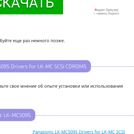
буйте еще раз немного позже.
09S Drivers for LK-MC SCSI CDROMS
авьте свое мнение об опыте установки или использования
c LK-MC509S
Panasonic LK-MC509S Drivers for LK-MC SCSI