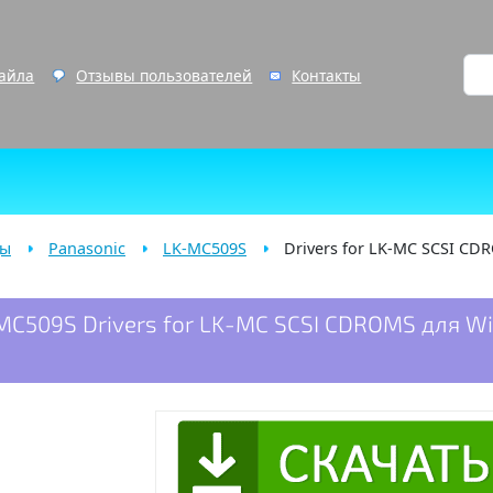
файла
Отзывы пользователей
Контакты
ды
Panasonic
LK-MC509S
Drivers for LK-MC SCSI CD
MC509S Drivers for LK-MC SCSI CDROMS для W