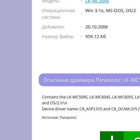
Модель:
LK-MC509S
Операционная
Win 3.1x, MS-DOS, OS/2
система:
Добавлен:
20.10.2006
Размер файла:
959.12 Кб
Описание драйвера Panasonic LK-MC5
Contains the LK-MC509S, LK-MC604S, LK-MC605S, LK-
and OS/2.\r\n
Device driver name: CR_ASPI.SYS and CR_DCAM.SYS (V
Источник: Panasonic