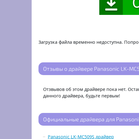
Загрузка файла временно недоступна. Попро
Отзывы о драйвере Panasonic LK-MC5
Отзвывов об этом драйвере пока нет. Ост
данного драйвера, будьте первым!
Официальные драйвера для Panasoni
Panasonic LK-MC509S драйвер