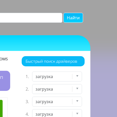
Найти
ROMS
Быстрый поиск драйверов
in
1.
2.
3.
4.