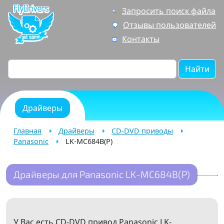
Запросить поиск файла
Отзывы пользователей
Контакты
Найти
Драйверы
Главная
Драйверы
CD-DVD приводы
Panasonic
LK-MC684B(P)
Драйверы для Panasonic LK-MC684B(P)
У Вас есть CD-DVD привод Panasonic LK-