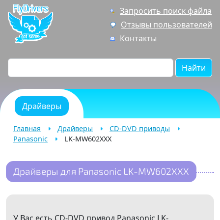
Запросить поиск файла
Отзывы пользователей
Контакты
Найти
Драйверы
Главная
Драйверы
CD-DVD приводы
Panasonic
LK-MW602XXX
Драйверы для Panasonic LK-MW602XXX
У Вас есть CD-DVD привод Panasonic LK-