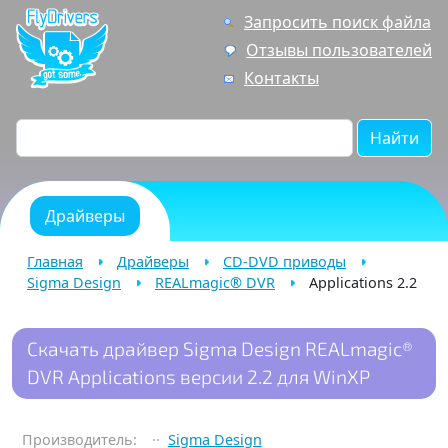
Запросить поиск файла
Отзывы пользователей
Контакты
Найти
Драйверы
Главная
Драйверы
CD-DVD приводы
Sigma Design
REALmagic® DVR
Applications 2.2
Скачать драйвер Sigma Design REALmagic®
DVR Applications версии 2.2 для WinXP
Производитель:
Sigma Design