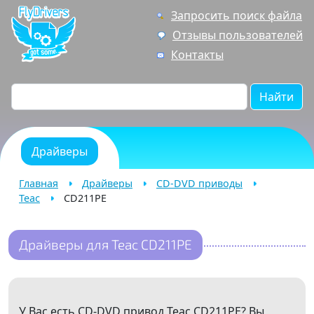
Запросить поиск файла
Отзывы пользователей
Контакты
Найти
Драйверы
Главная
Драйверы
CD-DVD приводы
Teac
CD211PE
Драйверы для Teac CD211PE
У Вас есть CD-DVD привод Teac CD211PE? Вы