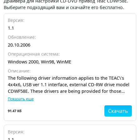
Драйвера для настройки CD-DVD привод Teac CDWF58E.
Выберите подходящий вам и скачайте его бесплатно.
Версия:
1.1
Обновление:
20.10.2006
Операционная система:
Windows 2000, Win98, WinME
Описание:
The following driver information applies to the TEAC\'s
4x4x6, USB ver 1.1 interface, external CD-RW drive model
CDWF58E. These drivers are being provided for those
users that do not have access to a floppy disk drive, thus
Показать еще
are not able to install the same driver
Скачать
91.47 Кб
Версия:
1.1