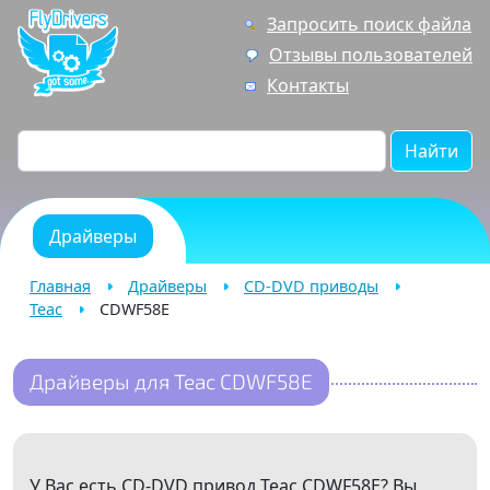
Запросить поиск файла
Отзывы пользователей
Контакты
Найти
Драйверы
Главная
Драйверы
CD-DVD приводы
Teac
CDWF58E
Драйверы для Teac CDWF58E
У Вас есть CD-DVD привод Teac CDWF58E? Вы