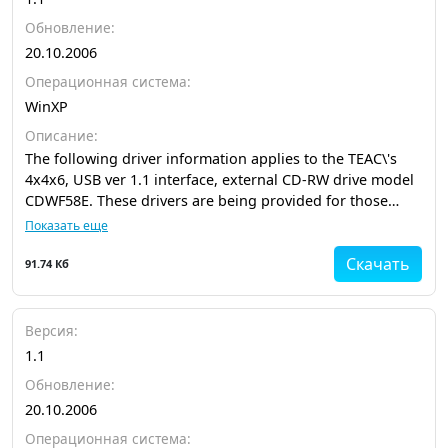
Обновление:
20.10.2006
Операционная система:
WinXP
Описание:
The following driver information applies to the TEAC\'s
4x4x6, USB ver 1.1 interface, external CD-RW drive model
CDWF58E. These drivers are being provided for those
users that do not have access to a floppy disk drive, thus
Показать еще
are not able to install the same driver
Скачать
91.74 Кб
Версия:
1.1
Обновление:
20.10.2006
Операционная система: