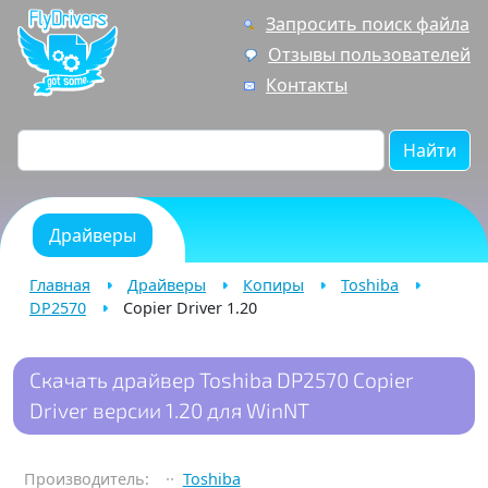
Запросить поиск файла
Отзывы пользователей
Контакты
Найти
Драйверы
Главная
Драйверы
Копиры
Toshiba
DP2570
Copier Driver 1.20
Скачать драйвер Toshiba DP2570 Copier
Driver версии 1.20 для WinNT
Производитель:
Toshiba