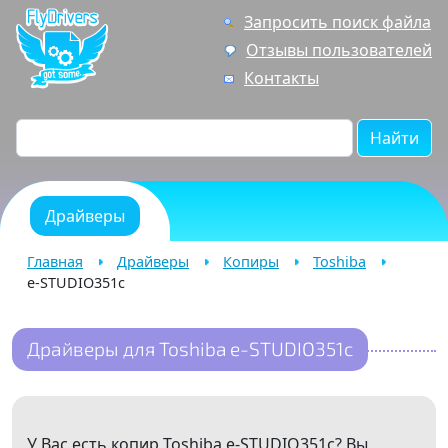
Запросить поиск файла
Отзывы пользователей
Контакты
Найти
Драйверы
Главная
Драйверы
Копиры
Toshiba
e-STUDIO351c
Драйверы для Toshiba e-STUDIO351c
У Вас есть копир Toshiba e-STUDIO351c? Вы