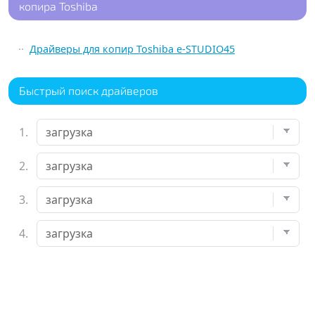
копира Toshiba
Драйверы для копир Toshiba e-STUDIO45
Быстрый поиск драйверов
1.
2.
3.
4.