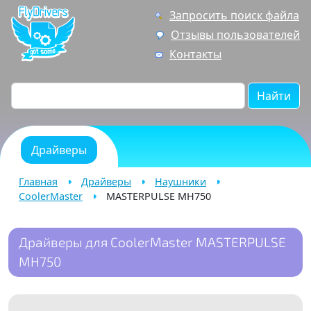
Запросить поиск файла
Отзывы пользователей
Контакты
Найти
Драйверы
Главная
Драйверы
Наушники
CoolerMaster
MASTERPULSE MH750
Драйверы для CoolerMaster MASTERPULSE
MH750