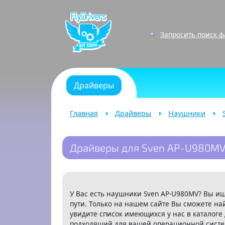
Запросить поиск 
Драйверы
Главная
Драйверы
Наушники
Драйверы для Sven AP-U980M
У Вас есть наушники Sven AP-U980MV? Вы и
пути. Только на нашем сайте Вы сможете на
увидите список имеющихся у нас в каталоге
подходящий для вашей операционной систем