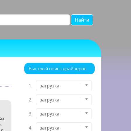
Найти
Быстрый поиск драйверов
1.
2.
3.
Вы
ь
4.
X.