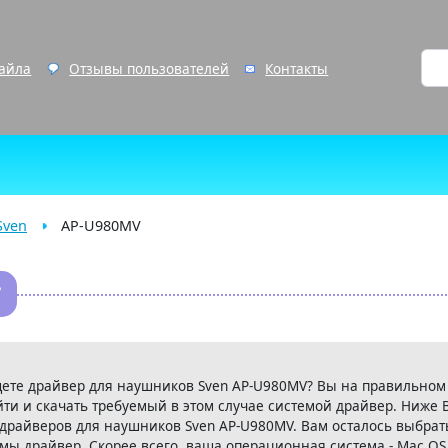
файла
Отзывы пользователей
Контакты
Sven
AP-U980MV
V
щете драйвер для наушников Sven AP-U980MV? Вы на правильном
йти и скачать требуемый в этом случае системой драйвер. Ниже 
 драйверов для наушников Sven AP-U980MV. Вам осталось выбрат
ы драйвер. Скорее всего, ваша операционная система - Mac OS 