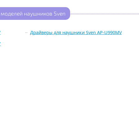
 моделей наушников Sven
V
Драйверы для наушники Sven AP-U990MV
V