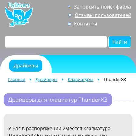
Запросить поиск файла
Отзывы пользователей
Контакты
Найти
Драйверы
Главная
Драйверы
Клавиатуры
ThunderX3
Драйверы для клавиатур ThunderX3
У Вас в распоряжении имеется клавиатура
ThunderX3? Вы хотите найти драйвер для