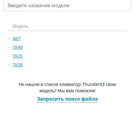
Модель
AK7
TK40
ТК25
ТК30
Не нашли в списке клавиатур ThunderX3 свою
модель? Мы вам поможем!
Запросить поиск файла