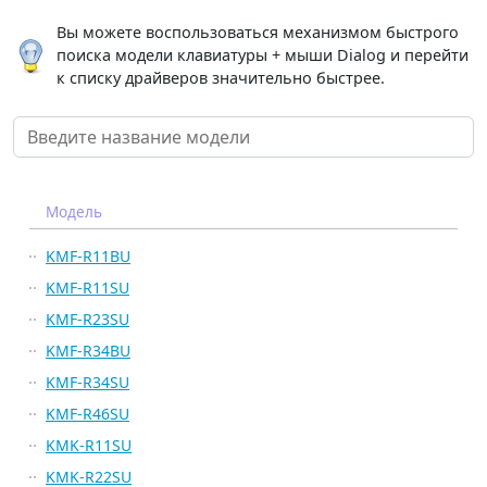
Вы можете воспользоваться механизмом быстрого
поиска модели клавиатуры + мыши Dialog и перейти
к списку драйверов значительно быстрее.
Модель
KMF-R11BU
KMF-R11SU
KMF-R23SU
KMF-R34BU
KMF-R34SU
KMF-R46SU
KMK-R11SU
KMK-R22SU