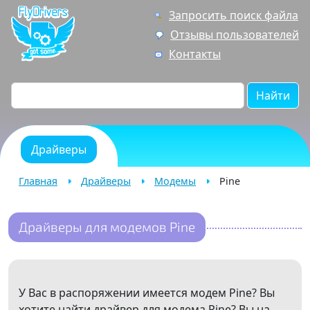
Запросить поиск файла
Отзывы пользователей
Контакты
Найти
Драйверы
Главная
Драйверы
Модемы
Pine
Драйверы для модемов Pine
У Вас в распоряжении имеется модем Pine? Вы
хотите найти драйвер для модема Pine? Вы на