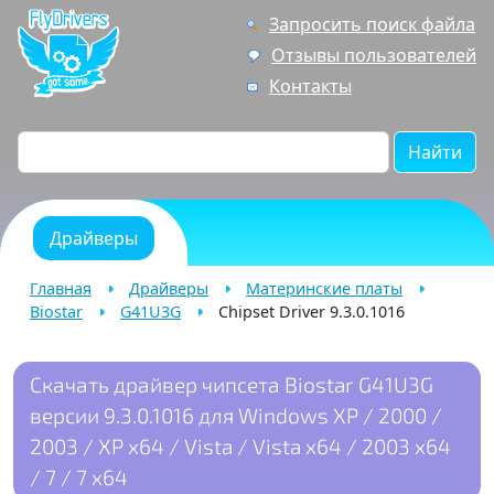
Запросить поиск файла
Отзывы пользователей
Контакты
Найти
Драйверы
Главная
Драйверы
Материнские платы
Biostar
G41U3G
Chipset Driver 9.3.0.1016
Скачать драйвер чипсета Biostar G41U3G
версии 9.3.0.1016 для Windows XP / 2000 /
2003 / XP x64 / Vista / Vista x64 / 2003 x64
/ 7 / 7 x64