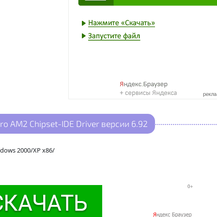
o AM2 Chipset-IDE Driver версии 6.92
ndows 2000/XP x86/