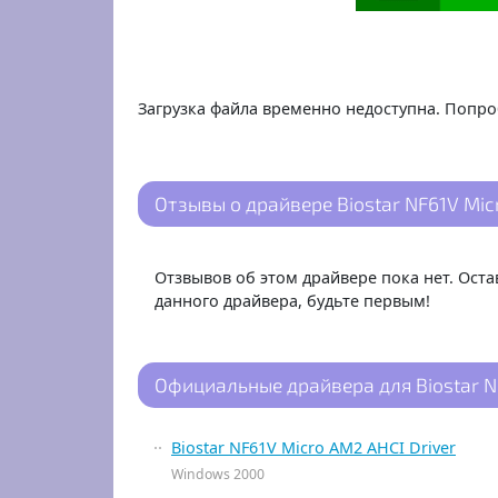
Загрузка файла временно недоступна. Попро
Отзывы о драйвере Biostar NF61V Micr
Отзвывов об этом драйвере пока нет. Ост
данного драйвера, будьте первым!
Официальные драйвера для Biostar N
Biostar NF61V Micro AM2 AHCI Driver
Windows 2000