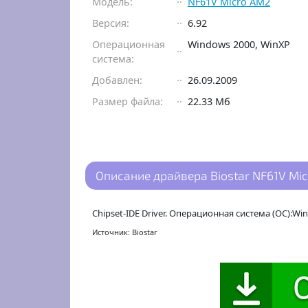
Модель:
NF61V Micro AM2
Версия:
6.92
Операционная
Windows 2000, WinXP
система:
Добавлен:
26.09.2009
Размер файла:
22.33 Мб
Описание драйвера Biostar NF61V Micr
Chipset-IDE Driver. Операционная система (ОС):Wi
Источник: Biostar