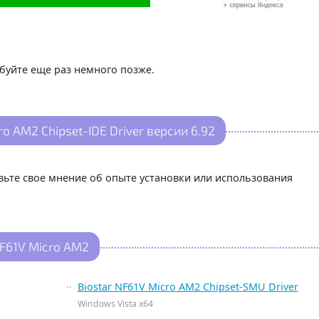
буйте еще раз немного позже.
o AM2 Chipset-IDE Driver версии 6.92
авьте свое мнение об опыте установки или использования
F61V Micro AM2
Biostar NF61V Micro AM2 Chipset-SMU Driver
Windows Vista x64