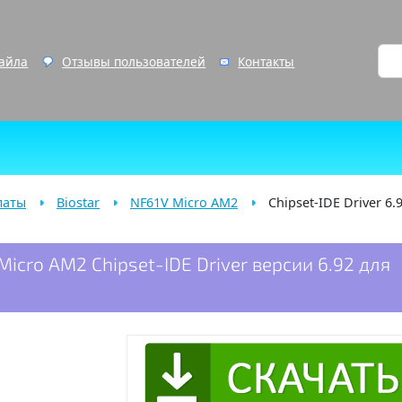
файла
Отзывы пользователей
Контакты
латы
Biostar
NF61V Micro AM2
Chipset-IDE Driver 6.
Micro AM2 Chipset-IDE Driver версии 6.92 для