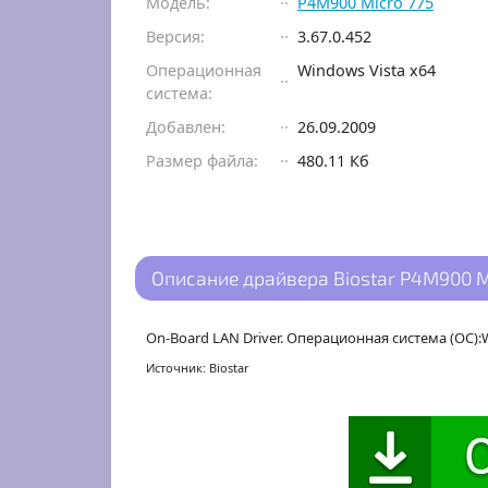
Модель:
P4M900 Micro 775
Версия:
3.67.0.452
Операционная
Windows Vista x64
система:
Добавлен:
26.09.2009
Размер файла:
480.11 Кб
Описание драйвера Biostar P4M900 Mic
On-Board LAN Driver. Операционная система (ОС):W
Источник: Biostar