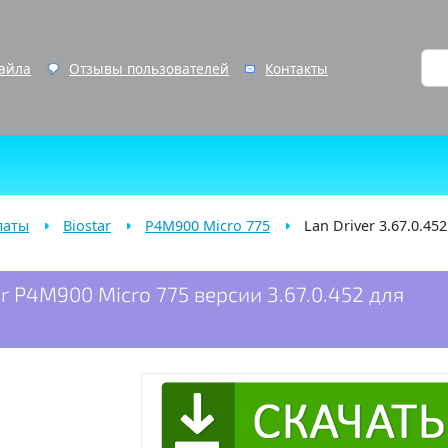
файла
Отзывы пользователей
Контакты
латы
Biostar
P4M900 Micro 775
Lan Driver 3.67.0.452
r P4M900 Micro 775 версии 3.67.0.452 для