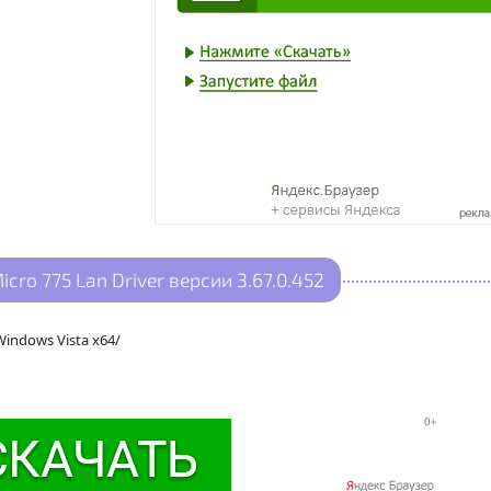
ro 775 Lan Driver версии 3.67.0.452
indows Vista x64/