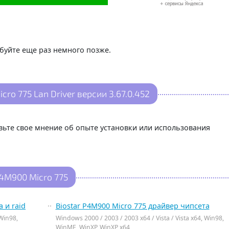
буйте еще раз немного позже.
ro 775 Lan Driver версии 3.67.0.452
авьте свое мнение об опыте установки или использования
4M900 Micro 775
 и raid
Biostar P4M900 Micro 775 драйвер чипсета
 Win98,
Windows 2000 / 2003 / 2003 x64 / Vista / Vista x64, Win98,
WinME, WinXP, WinXP x64