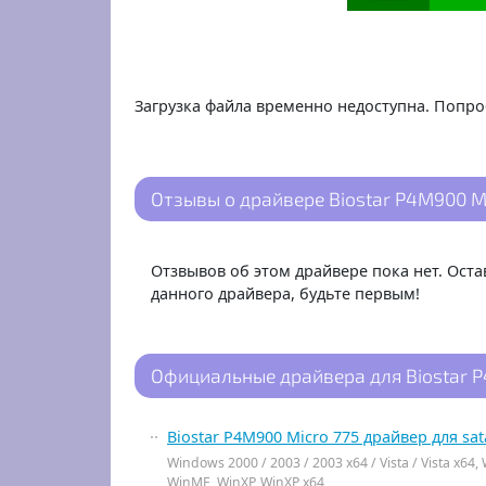
Загрузка файла временно недоступна. Попро
Отзывы о драйвере Biostar P4M900 Mic
Отзвывов об этом драйвере пока нет. Ост
данного драйвера, будьте первым!
Официальные драйвера для Biostar P
Biostar P4M900 Micro 775 драйвер для sata
Windows 2000 / 2003 / 2003 x64 / Vista / Vista x64,
WinME, WinXP, WinXP x64