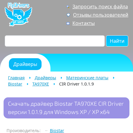
Запросить поиск файла
Отзывы пользователей
Контакты
Найти
Драйверы
Главная
Драйверы
Материнские платы
Biostar
TA970XE
CIR Driver 1.0.1.9
Скачать драйвер Biostar TA970XE CIR Driver
версии 1.0.1.9 для Windows XP / XP x64
Производитель:
Biostar