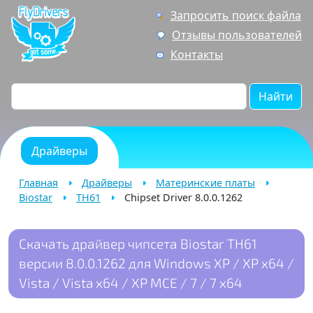
Запросить поиск файла
Отзывы пользователей
Контакты
Найти
Драйверы
Главная
Драйверы
Материнские платы
Biostar
TH61
Chipset Driver 8.0.0.1262
Скачать драйвер чипсета Biostar TH61
версии 8.0.0.1262 для Windows XP / XP x64 /
Vista / Vista x64 / XP MCE / 7 / 7 x64