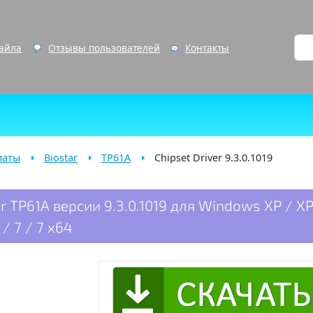
файла
Отзывы пользователей
Контакты
латы
Biostar
TP61A
Chipset Driver 9.3.0.1019
r TP61A версии 9.3.0.1019 для Windows XP / X
 / 7 / 7 x64