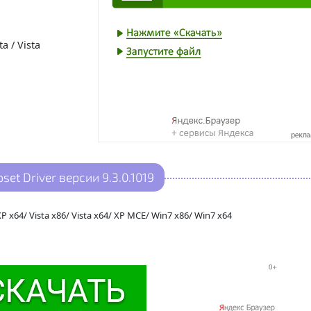
a / Vista
et Driver версии 9.3.0.1019
P x64/ Vista x86/ Vista x64/ XP MCE/ Win7 x86/ Win7 x64