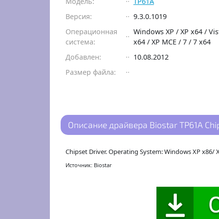
Модель:
TP61A
Версия:
9.3.0.1019
Операционная
Windows XP / XP x64 / Vist
система:
x64 / XP MCE / 7 / 7 x64
Добавлен:
10.08.2012
Размер файла:
Описание драйвера Biostar TP61A Chips
Chipset Driver. Operating System: Windows XP x86/ X
Источник: Biostar