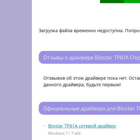
Загрузка файла временно недоступна. Попро
Отзывы о драйвере Biostar TP61A Chips
Отзвывов об этом драйвере пока нет. Ост
данного драйвера, будьте первым!
Официальные драйвера для Biostar T
Biostar TP61A сетевой драйвер
Windows 7 / 7 x64