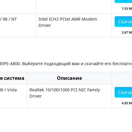
1.53 М
 98 / NT
Intel ICH2 PCtel AMR Modem
Скача
Driver
2.67 М
845PE-A800. Выберите подходящий вам и скачайте его бесплатн
я система
Описание
0 / Vista
Realtek 10/100/1000 PCI NIC Family
Скача
Driver
4.93 М