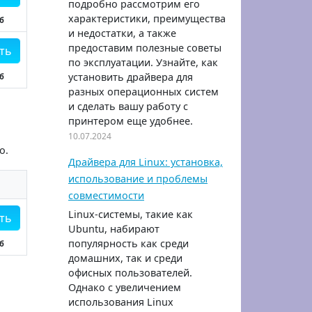
подробно рассмотрим его
характеристики, преимущества
б
и недостатки, а также
предоставим полезные советы
ть
по эксплуатации. Узнайте, как
установить драйвера для
б
разных операционных систем
и сделать вашу работу с
принтером еще удобнее.
10.07.2024
о.
Драйвера для Linux: установка,
использование и проблемы
совместимости
Linux-системы, такие как
ть
Ubuntu, набирают
популярность как среди
б
домашних, так и среди
офисных пользователей.
Однако с увеличением
использования Linux