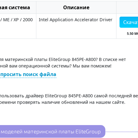
ая система
Описание
/ ME / XP / 2000
Intel Application Accelerator Driver
Скача
5.50 М
 материнской платы EliteGroup 845PE-A800? В списке нет
жной вам операционной системы? Мы вам поможем!
просить поиск файла
пользовать драйвер EliteGroup 845PE-A800 самой последней в
времени проверять наличие обновлений на нашем сайте.
моделей материнской платы EliteGroup