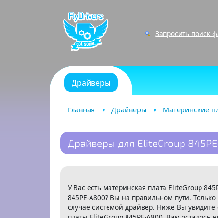
Запросить поиск 
Драйверы
Главная
Драйверы
Материнские п
Драйверы для EliteGroup 845P
У Вас есть материнская плата EliteGroup 84
845PE-A800? Вы на правильном пути. Только
случае системой драйвер. Ниже Вы увидите 
платы EliteGroup 845PE-A800. Вам осталось