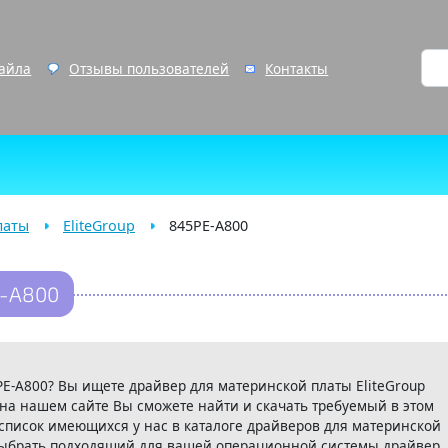
файла
Отзывы пользователей
Контакты
латы
EliteGroup
845PE-A800
E-A800
5PE-A800? Вы ищете драйвер для материнской платы EliteGroup
 на нашем сайте Вы сможете найти и скачать требуемый в этом
список имеющихся у нас в каталоге драйверов для материнской
 выбрать подходящий для вашей операционной системы драйвер.