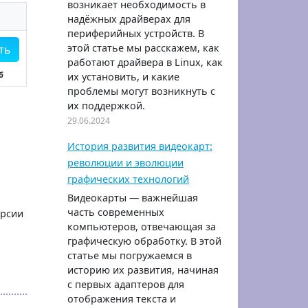
возникает необходимость в
надёжных драйверах для
периферийных устройств. В
этой статье мы расскажем, как
ть
работают драйвера в Linux, как
б
их установить, и какие
проблемы могут возникнуть с
их поддержкой.
29.06.2024
История развития видеокарт:
революции и эволюции
графических технологий
Видеокарты — важнейшая
часть современных
ерсии
компьютеров, отвечающая за
графическую обработку. В этой
статье мы погружаемся в
историю их развития, начиная
с первых адаптеров для
отображения текста и