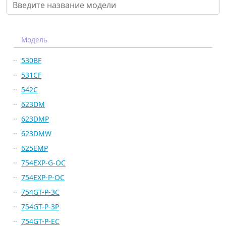
Модель
530BF
531CF
542C
623DM
623DMP
623DMW
625EMP
754EXP-G-OC
754EXP-P-OC
754GT-P-3C
754GT-P-3P
754GT-P-EC