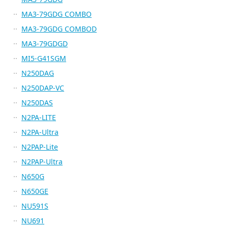
MA3-79GDG COMBO
MA3-79GDG COMBOD
MA3-79GDGD
MI5-G41SGM
N250DAG
N250DAP-VC
N250DAS
N2PA-LITE
N2PA-Ultra
N2PAP-Lite
N2PAP-Ultra
N650G
N650GE
NU591S
NU691