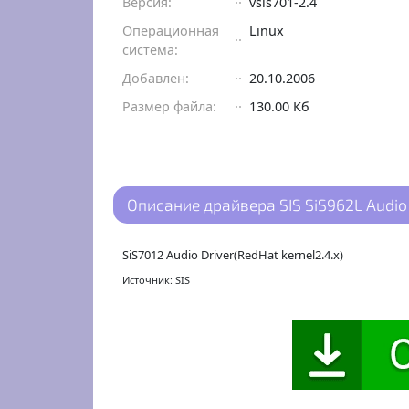
Версия:
vsis701-2.4
Операционная
Linux
система:
Добавлен:
20.10.2006
Размер файла:
130.00 Кб
Описание драйвера SIS SiS962L Audio 
SiS7012 Audio Driver(RedHat kernel2.4.x)
Источник: SIS