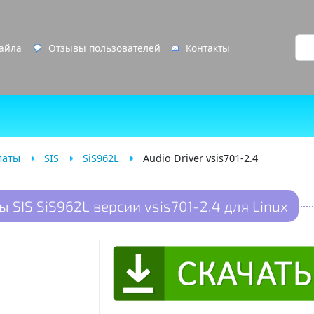
файла
Отзывы пользователей
Контакты
латы
SIS
SiS962L
Audio Driver vsis701-2.4
 SIS SiS962L версии vsis701-2.4 для Linux