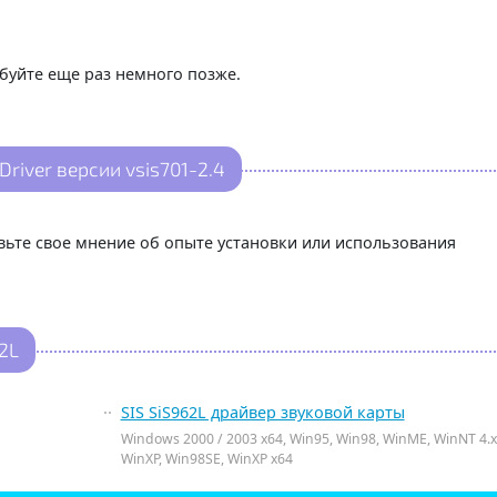
буйте еще раз немного позже.
Driver версии vsis701-2.4
авьте свое мнение об опыте установки или использования
2L
SIS SiS962L драйвер звуковой карты
Windows 2000 / 2003 x64, Win95, Win98, WinME, WinNT 4.x
WinXP, Win98SE, WinXP x64