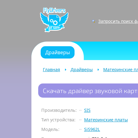
Запросить поиск 
Драйверы
Главная
Драйверы
Материнские п
Скачать драйвер звуковой карты
Производитель:
SIS
Тип устройства:
Материнские платы
Модель:
SiS962L