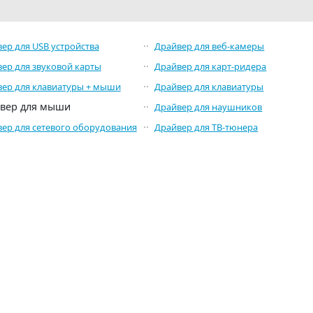
ер для USB устройства
Драйвер для веб-камеры
ер для звуковой карты
Драйвер для карт-ридера
ер для клавиатуры + мыши
Драйвер для клавиатуры
вер для мыши
Драйвер для наушников
ер для сетевого оборудования
Драйвер для ТВ-тюнера