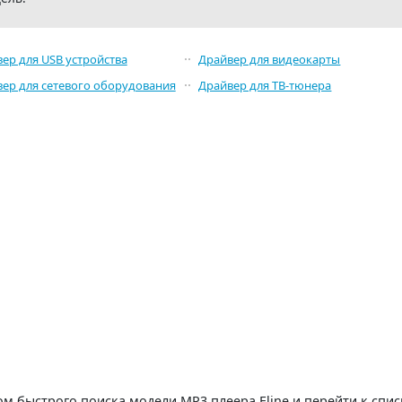
ер для USB устройства
Драйвер для видеокарты
ер для сетевого оборудования
Драйвер для ТВ-тюнера
 быстрого поиска модели MP3 плеера Eline и перейти к спис