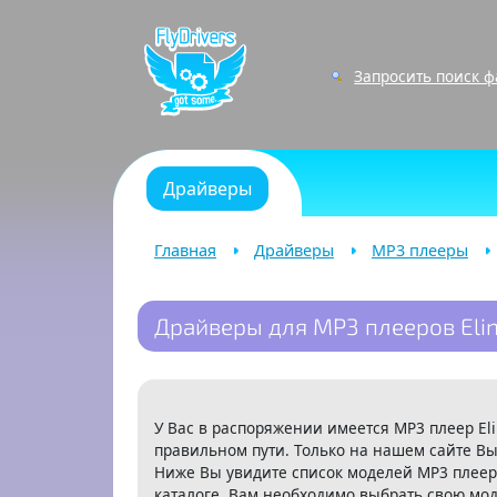
Запросить поиск 
Драйверы
Главная
Драйверы
MP3 плееры
Драйверы для MP3 плееров Eli
У Вас в распоряжении имеется MP3 плеер Eli
правильном пути. Только на нашем сайте Вы
Ниже Вы увидите список моделей MP3 плеер
каталоге. Вам необходимо выбрать свою мод