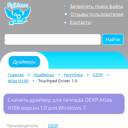
Запросить поиск файла
Отзывы пользователей
Контакты
Найти
Драйверы
Главная
Драйверы
Ноутбуки
DEXP
Atlas H166
Touchpad Driver 1.0
Скачать драйвер для тачпада DEXP Atlas
H166 версии 1.0 для Windows 7
Производитель:
DEXP