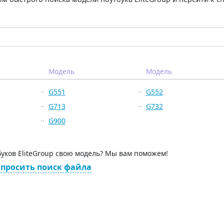
Модель
Модель
G551
G552
G713
G732
G900
буков EliteGroup свою модель? Мы вам поможем!
просить поиск файла