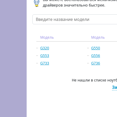
драйверов значительно быстрее.
Модель
Модель
G320
G550
G553
G556
G733
G736
Не нашли в списке ноут
За