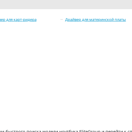
ер для карт-ридера
Драйвер для материнской платы
 быстрого поиска модели ноутбука EliteGroup и перейти к с