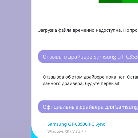
Загрузка файла временно недоступна. Попро
Отзывы о драйвере Samsung GT-C3530 
Отзвывов об этом драйвере пока нет. Ост
данного драйвера, будьте первым!
Официальные драйвера для Samsung
Samsung GT-C3530 PC Sync
Windows XP / Vista / 7