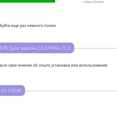
буйте еще раз немного позже.
PC Sync версии 2.0.0.11044_11_3
авьте свое мнение об опыте установки или использования
 GT-C3530