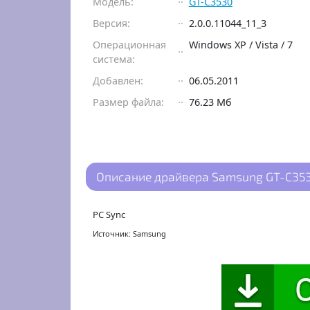
Модель:
GT-C3530
Версия:
2.0.0.11044_11_3
Операционная
Windows XP / Vista / 7
система:
Добавлен:
06.05.2011
Размер файла:
76.23 Мб
Описание драйвера Samsung GT-C3530 
PC Sync
Источник: Samsung