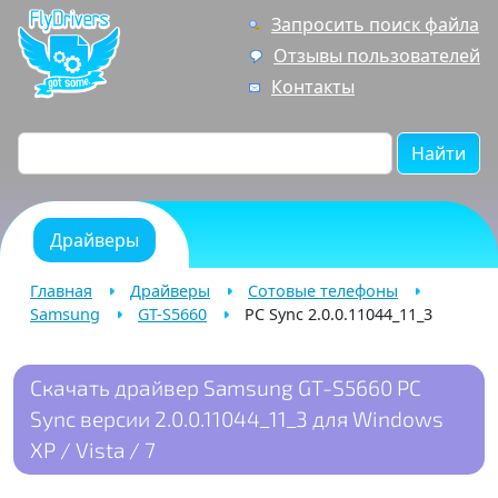
Запросить поиск файла
Отзывы пользователей
Контакты
Найти
Драйверы
Главная
Драйверы
Сотовые телефоны
Samsung
GT-S5660
PC Sync 2.0.0.11044_11_3
Скачать драйвер Samsung GT-S5660 PC
Sync версии 2.0.0.11044_11_3 для Windows
XP / Vista / 7