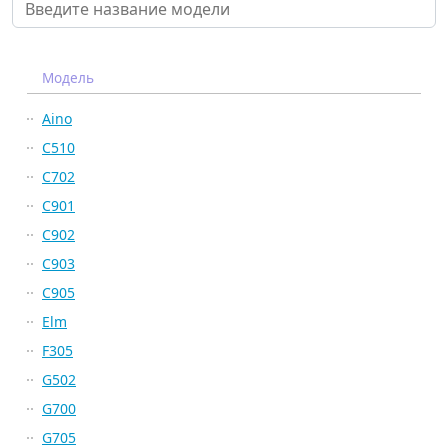
Модель
Aino
C510
C702
C901
C902
C903
C905
Elm
F305
G502
G700
G705