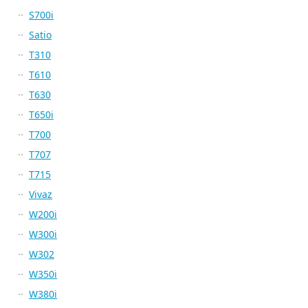
S700i
Satio
T310
T610
T630
T650i
T700
T707
T715
Vivaz
W200i
W300i
W302
W350i
W380i