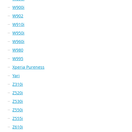
W900i
W902
W910i
W950i
W960i
W980
W995
Xperia Pureness
Yari
Z310i
Z520i
Z530i
Z550i
Z555i
Z610i