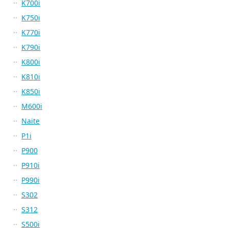
K700i
K750i
K770i
K790i
K800i
K810i
K850i
M600i
Naite
P1i
P900
P910i
P990i
S302
S312
S500i