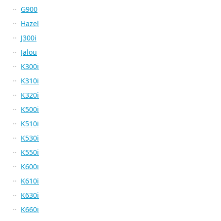
G900
Hazel
J300i
Jalou
K300i
K310i
K320i
K500i
K510i
K530i
K550i
K600i
K610i
K630i
K660i