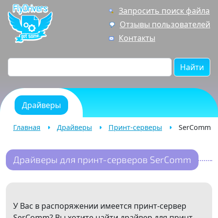
Запросить поиск файла
Отзывы пользователей
Контакты
Найти
Драйверы
Главная
Драйверы
Принт-серверы
SerComm
Драйверы для принт-серверов SerComm
У Вас в распоряжении имеется принт-сервер
SerComm? Вы хотите найти драйвер для принт-