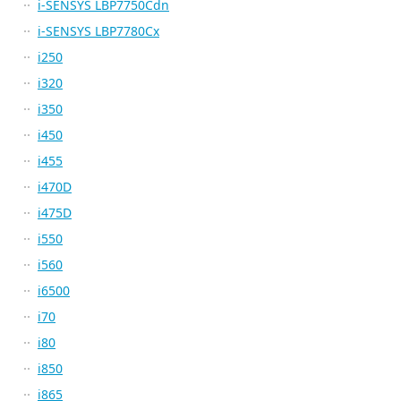
i-SENSYS LBP7750Cdn
i-SENSYS LBP7780Cx
i250
i320
i350
i450
i455
i470D
i475D
i550
i560
i6500
i70
i80
i850
i865