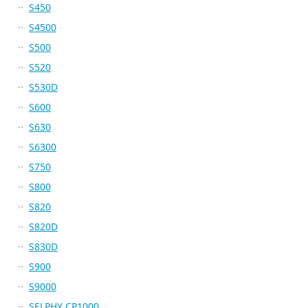
S450
S4500
S500
S520
S530D
S600
S630
S6300
S750
S800
S820
S820D
S830D
S900
S9000
SELPHY CP1000