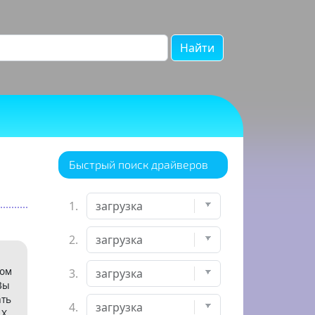
Найти
Быстрый поиск драйверов
1.
2.
ном
3.
Вы
ать
4.
X.