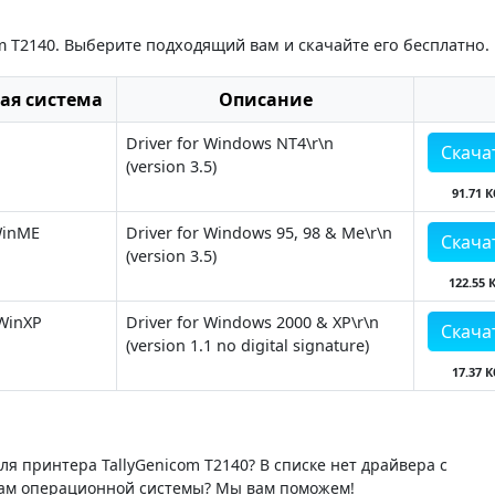
m T2140. Выберите подходящий вам и скачайте его бесплатно.
ая система
Описание
Driver for Windows NT4\r\n
Скача
(version 3.5)
91.71 К
WinME
Driver for Windows 95, 98 & Me\r\n
Скача
(version 3.5)
122.55 
WinXP
Driver for Windows 2000 & XP\r\n
Скача
(version 1.1 no digital signature)
17.37 К
я принтера TallyGenicom T2140? В списке нет драйвера с
ам операционной системы? Мы вам поможем!