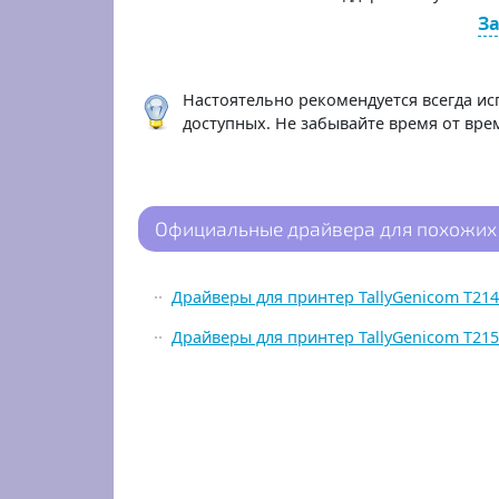
За
Настоятельно рекомендуется всегда ис
доступных. Не забывайте время от вр
Официальные драйвера для похожих 
Драйверы для принтер TallyGenicom T21
Драйверы для принтер TallyGenicom T21