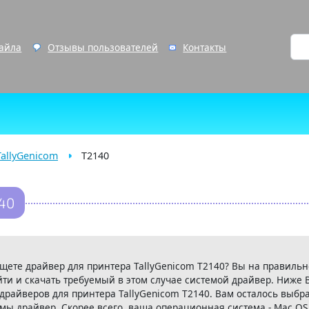
файла
Отзывы пользователей
Контакты
TallyGenicom
T2140
40
 ищете драйвер для принтера TallyGenicom T2140? Вы на правиль
йти и скачать требуемый в этом случае системой драйвер. Ниже 
 драйверов для принтера TallyGenicom T2140. Вам осталось выбр
ы драйвер. Скорее всего, ваша операционная система - Mac OS 