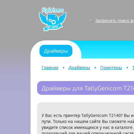
Запросить поиск 
Драйверы
Главная
Драйверы
Принтеры
Драйверы для TallyGenicom T21
У Вас есть принтер TallyGenicom T2140? Вы
пути. Только на нашем сайте Вы сможете на
увидите список имеющихся у нас в каталоге
подходящий для вашей операционной систем