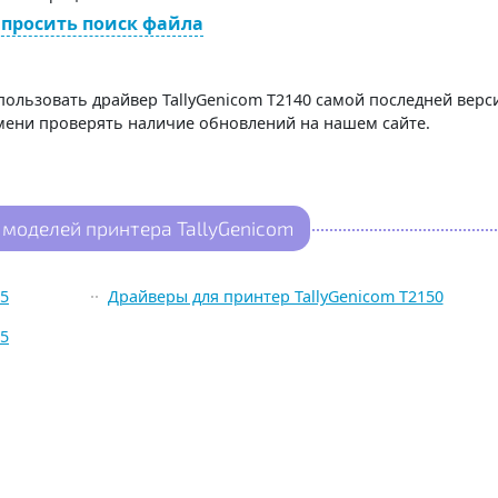
просить поиск файла
пользовать драйвер TallyGenicom T2140 самой последней верс
емени проверять наличие обновлений на нашем сайте.
моделей принтера TallyGenicom
45
Драйверы для принтер TallyGenicom T2150
55