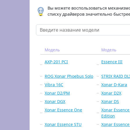
Вы можете воспользоваться механизмо
списку драйверов значительно быстрее
Модель
Модель
AXP-201 PCI
Essence III
ROG Xonar Phoebus Solo
STRIX RAID DL
Vibra 16C
Xonar D-Kara
Xonar D2/PM
Xonar D2X
Xonar DGX
Xonar DS
Xonar Essence One
Xonar Essenc
Edition
Xonar Essence STU
Xonar Essence