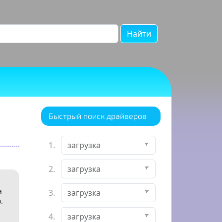
Найти
Быстрый поиск драйверов
1.
2.
а
3.
.
4.