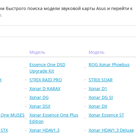
м быстрого поиска модели звуковой карты Asus и перейти к
.
Модель
Модель
Essence One DSD
ROG Xonar Phoebus
Upgrade Kit
X
STRIX RAID PRO
STRIX SOAR
Xonar D-KARAX
Xonar D1
Xonar DG
Xonar DG SI
Xonar DSX
Xonar DX
e One MUSES
Xonar Essence One Plus
Xonar Essence ST
Edition
 STX
Xonar HDAV1.3
Xonar HDAV1.3 Deluxe