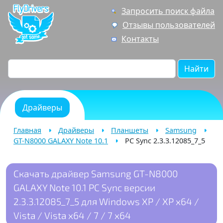
Запросить поиск файла
Отзывы пользователей
Контакты
Найти
Драйверы
Главная
Драйверы
Планшеты
Samsung
GT-N8000 GALAXY Note 10.1
PC Sync 2.3.3.12085_7_5
Скачать драйвер Samsung GT-N8000
GALAXY Note 10.1 PC Sync версии
2.3.3.12085_7_5 для Windows XP / XP x64 /
Vista / Vista x64 / 7 / 7 x64