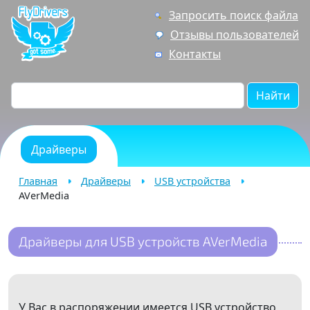
Запросить поиск файла
Отзывы пользователей
Контакты
Найти
Драйверы
Главная
Драйверы
USB устройства
AVerMedia
Драйверы для USB устройств AVerMedia
У Вас в распоряжении имеется USB устройство