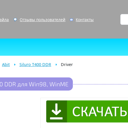
файла
Отзывы пользователей
Контакты
Abit
Siluro T400 DDR
Driver
400 DDR для Win98, WinME