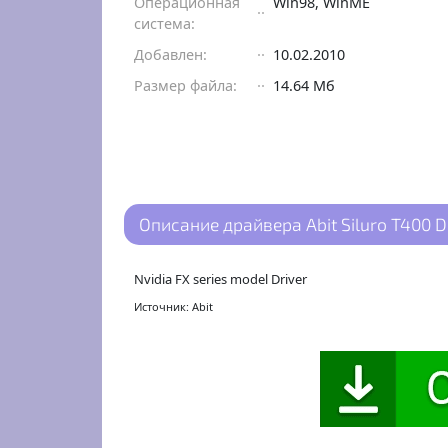
Операционная
Win98, WinME
система:
Добавлен:
10.02.2010
Размер файла:
14.64 Мб
Описание драйвера Abit Siluro T400 D
Nvidia FX series model Driver
Источник: Abit