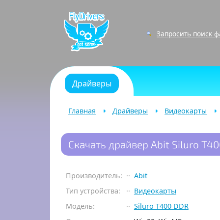
Запросить поиск 
Драйверы
Главная
Драйверы
Видеокарты
Скачать драйвер Abit Siluro T
Производитель:
Abit
Тип устройства:
Видеокарты
Модель:
Siluro T400 DDR