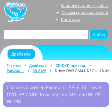
Запросить поиск файла
Отзывы пользователей
Контакты
Найти
Драйверы
Главная
Драйверы
CD-DVD приводы
Panasonic
SR-8186
Driver DVD-RAM UDF Read 3.04
Скачать драйвер Panasonic SR-8186 Driver
DVD-RAM UDF Read версии 3.04 для Win95,
Win98