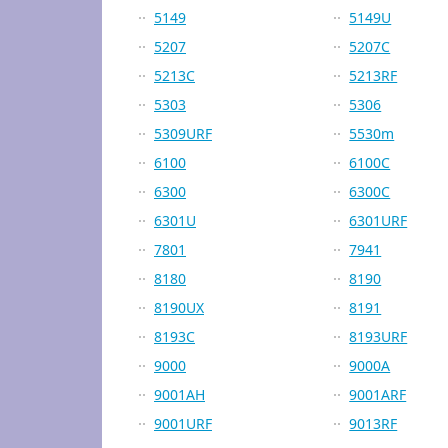
5149
5149U
5207
5207C
5213C
5213RF
5303
5306
5309URF
5530m
6100
6100C
6300
6300C
6301U
6301URF
7801
7941
8180
8190
8190UX
8191
8193C
8193URF
9000
9000A
9001AH
9001ARF
9001URF
9013RF