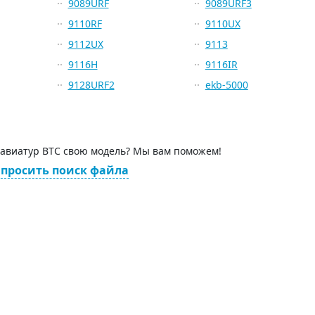
9089URF
9089URF3
9110RF
9110UX
9112UX
9113
9116H
9116IR
9128URF2
ekb-5000
лавиатур BTC свою модель? Мы вам поможем!
просить поиск файла