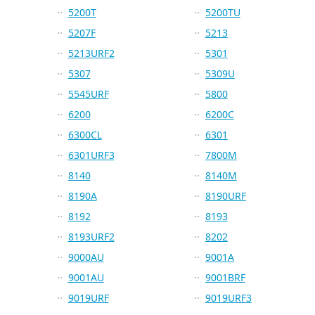
5200T
5200TU
5207F
5213
5213URF2
5301
5307
5309U
5545URF
5800
6200
6200C
6300CL
6301
6301URF3
7800M
8140
8140M
8190A
8190URF
8192
8193
8193URF2
8202
9000AU
9001A
9001AU
9001BRF
9019URF
9019URF3