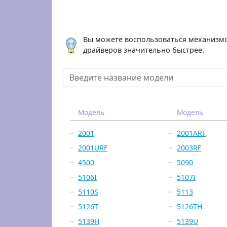
Вы можете воспользоваться механизмо
драйверов значительно быстрее.
Модель
Модель
2001
2001ARF
2001URF
2003RF
4500
5090
5106I
5107I
5110S
5113
5126T
5126TH
5139H
5139U