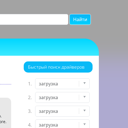
Найти
Быстрый поиск драйверов
1.
2.
3.
.
оге.
4.