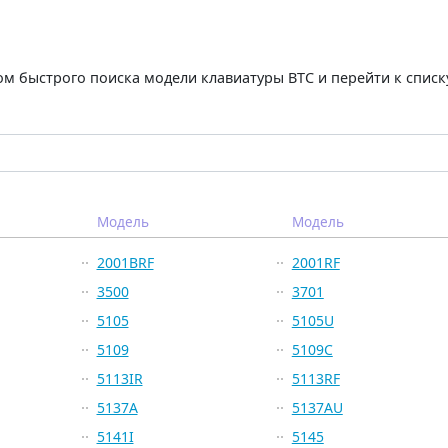
м быстрого поиска модели клавиатуры BTC и перейти к списк
Модель
Модель
2001BRF
2001RF
3500
3701
5105
5105U
5109
5109C
5113IR
5113RF
5137A
5137AU
5141I
5145