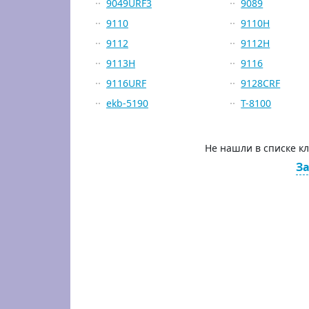
9049URF3
9089
9110
9110H
9112
9112H
9113H
9116
9116URF
9128CRF
ekb-5190
T-8100
Не нашли в списке к
За