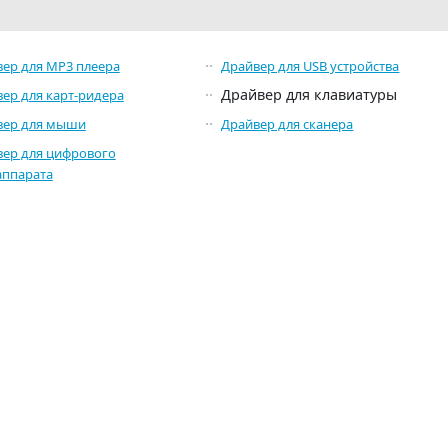
ер для MP3 плеера
Драйвер для USB устройства
Драйвер для клавиатуры
ер для карт-ридера
вер для мыши
Драйвер для сканера
ер для цифрового
аппарата