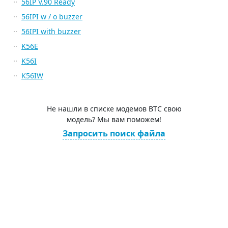
56IP V.90 Ready
56IPI w / o buzzer
56IPI with buzzer
K56E
K56I
K56IW
Не нашли в списке модемов BTC свою
модель? Мы вам поможем!
Запросить поиск файла