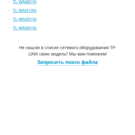
TL-WN861N
TL-WN910N
TL-WN951N
TL-WN961N
Не нашли в списке сетевого оборудования TP-
LINK свою модель? Мы вам поможем!
Запросить поиск файла