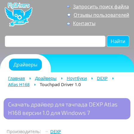
Запросить поиск файла
Отзывы пользователей
Контакты
Найти
Драйверы
Главная
Драйверы
Ноутбуки
DEXP
Atlas H168
Touchpad Driver 1.0
Скачать драйвер для тачпада DEXP Atlas
H168 версии 1.0 для Windows 7
Производитель:
DEXP