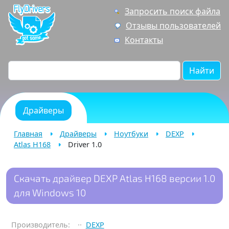
Запросить поиск файла
Отзывы пользователей
Контакты
Найти
Драйверы
Главная
Драйверы
Ноутбуки
DEXP
Atlas H168
Driver 1.0
Скачать драйвер DEXP Atlas H168 версии 1.0
для Windows 10
Производитель:
DEXP