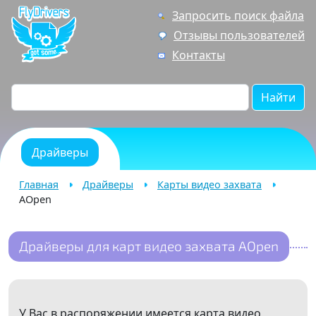
Запросить поиск файла
Отзывы пользователей
Контакты
Найти
Драйверы
Главная
Драйверы
Карты видео захвата
AOpen
Драйверы для карт видео захвата AOpen
У Вас в распоряжении имеется карта видео